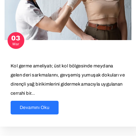
03
Mar
Kol germe ameliyatı; üst kol bölgesinde meydana
gelen deri sarkmalarını, gevşemiş yumuşak dokuları ve
dirençli yağ birikimlerini gidermek amacıyla uygulanan
cerrahi bir…
Devamını Oku