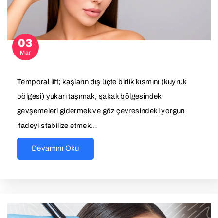
03
Mar
Temporal lift; kaşların dış üçte birlik kısmını (kuyruk
bölgesi) yukarı taşımak, şakak bölgesindeki
gevşemeleri gidermek ve göz çevresindeki yorgun
ifadeyi stabilize etmek…
Devamını Oku