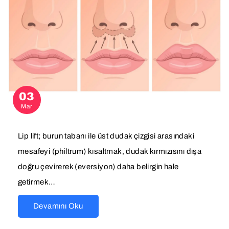
03
Mar
Lip lift; burun tabanı ile üst dudak çizgisi arasındaki
mesafeyi (philtrum) kısaltmak, dudak kırmızısını dışa
doğru çevirerek (eversiyon) daha belirgin hale
getirmek…
Devamını Oku