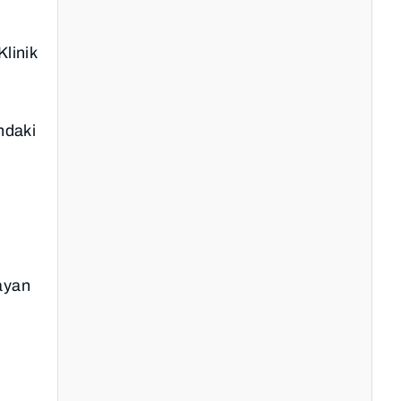
linik
ındaki
layan