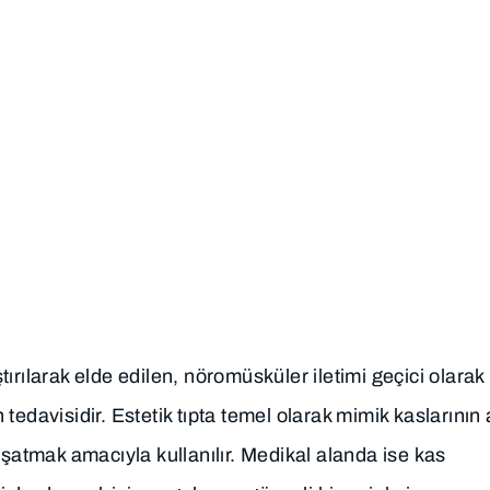
SAĞLIK
ONLINE
DOKTORLARIMIZ
REHBERI
HIZMETLE
 Toksin) Uygulama
ırılarak elde edilen, nöromüsküler iletimi geçici olarak
n tedavisidir. Estetik tıpta temel olarak mimik kaslarının 
uşatmak amacıyla kullanılır. Medikal alanda ise kas