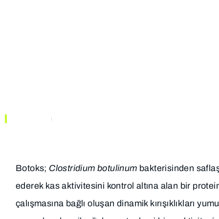
TIBBI
KURUMSAL
BIRIMLER
Botoks (Botulinum
ANASAYFA
MAKALELER
Botoks;
Clostridium botulinum
bakterisinden saflaşt
ederek kas aktivitesini kontrol altına alan bir protei
çalışmasına bağlı oluşan dinamik kırışıklıkları yum