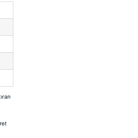
tıran
ret