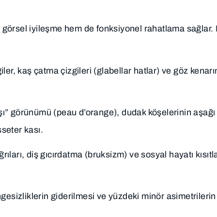
görsel iyileşme hem de fonksiyonel rahatlama sağlar. K
:
ler, kaş çatma çizgileri (glabellar hatlar) ve göz kenar
şı” görünümü (peau d’orange), dudak köşelerinin aşağı
seter kası.
rıları, diş gıcırdatma (bruksizm) ve sosyal hayatı kısıt
sizliklerin giderilmesi ve yüzdeki minör asimetrilerin