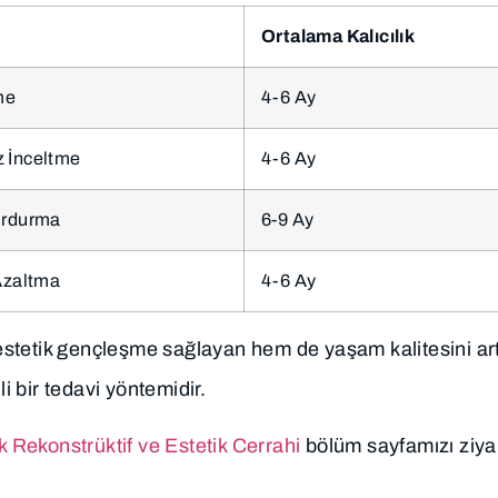
Ortalama Kalıcılık
me
4-6 Ay
z İnceltme
4-6 Ay
urdurma
6-9 Ay
 Azaltma
4-6 Ay
stetik gençleşme sağlayan hem de yaşam kalitesini ar
 bir tedavi yöntemidir.
k Rekonstrüktif ve Estetik Cerrahi
bölüm sayfamızı ziya