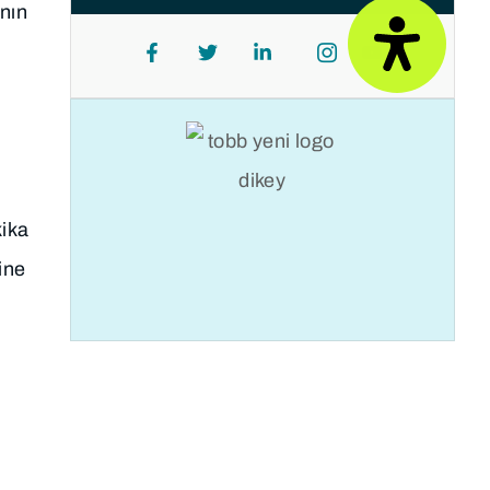
anın
kika
ine