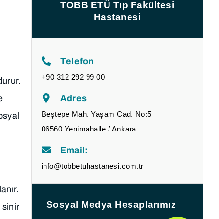
TOBB ETÜ Tıp Fakültesi
Hastanesi
Telefon
+90 312 292 99 00
durur.
Adres
e
Beştepe Mah. Yaşam Cad. No:5
osyal
06560 Yenimahalle / Ankara
Email:
info@tobbetuhastanesi.com.tr
anır.
Sosyal Medya Hesaplarımız
sinir