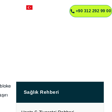
TR
+90 312 292 99 00
R
sı Nedir?
 bloke
Sağlık Rehberi
aşırı