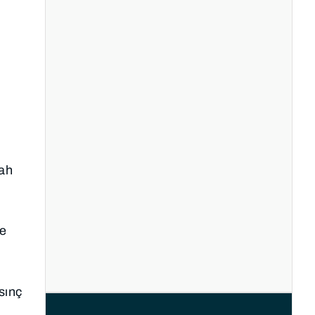
bah
ve
sınç