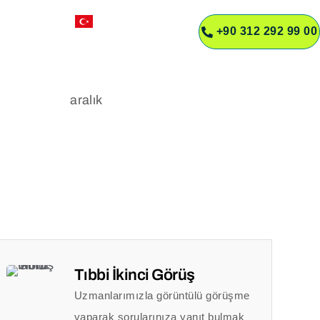
TR
+90 312 292 99 00
R
Tıbbi İkinci Görüş
Uzmanlarımızla görüntülü görüşme
yaparak sorularınıza yanıt bulmak