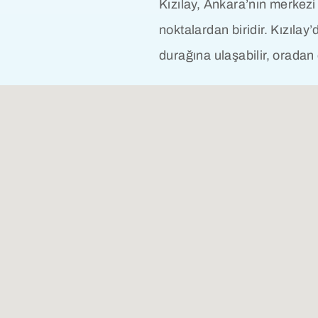
Kızılay, Ankara’nın merkezi
noktalardan biridir. Kızıla
durağına ulaşabilir, oradan