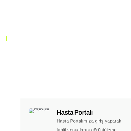
TIBBI
KURUMSAL
BIRIMLER
ANA SAYFA
İLETIŞIM
Bize Ulaşın
Hasta Portalı
Hasta Portalımıza giriş yaparak
tahlil sonuçlarını görüntüleme