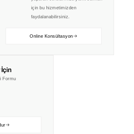
için bu hizmetimizden
faydalanabilirsiniz.
Online Konsültasyon
 İçin
i Formu
dur