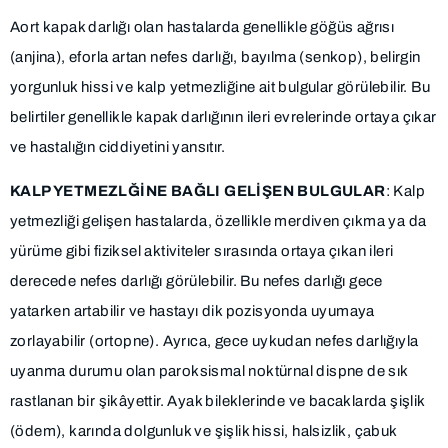
Aort kapak darlığı olan hastalarda genellikle göğüs ağrısı
(anjina), eforla artan nefes darlığı, bayılma (senkop), belirgin
yorgunluk hissi ve kalp yetmezliğine ait bulgular görülebilir. Bu
belirtiler genellikle kapak darlığının ileri evrelerinde ortaya çıkar
ve hastalığın ciddiyetini yansıtır.
KALP YETMEZLĞİNE BAĞLI GELİŞEN BULGULAR
: Kalp
yetmezliği gelişen hastalarda, özellikle merdiven çıkma ya da
yürüme gibi fiziksel aktiviteler sırasında ortaya çıkan ileri
derecede nefes darlığı görülebilir. Bu nefes darlığı gece
yatarken artabilir ve hastayı dik pozisyonda uyumaya
zorlayabilir (ortopne). Ayrıca, gece uykudan nefes darlığıyla
uyanma durumu olan paroksismal noktürnal dispne de sık
rastlanan bir şikâyettir. Ayak bileklerinde ve bacaklarda şişlik
(ödem), karında dolgunluk ve şişlik hissi, halsizlik, çabuk