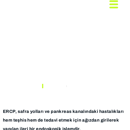
ERCP (Endoskopik
Retrograd
Kolanjiopankreatografi)
Nedir?
ANASAYFA
MAKALELER
ERCP, safra yolları ve pankreas kanalındaki hastalıkları
hem teşhis hem de tedavi etmek için ağızdan girilerek
yapılan ileri bir endoskopik işlemdir.