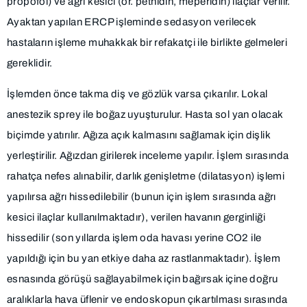
propofol) ve ağrı kesici (ör. pethidin, meperidin) ilaçlar verilir.
Ayaktan yapılan ERCP işleminde sedasyon verilecek
hastaların işleme muhakkak bir refakatçi ile birlikte gelmeleri
gereklidir.
İşlemden önce takma diş ve gözlük varsa çıkarılır. Lokal
anestezik sprey ile boğaz uyuşturulur. Hasta sol yan olacak
biçimde yatırılır. Ağıza açık kalmasını sağlamak için dişlik
yerleştirilir. Ağızdan girilerek inceleme yapılır. İşlem sırasında
rahatça nefes alınabilir, darlık genişletme (dilatasyon) işlemi
yapılırsa ağrı hissedilebilir (bunun için işlem sırasında ağrı
kesici ilaçlar kullanılmaktadır), verilen havanın gerginliği
hissedilir (son yıllarda işlem oda havası yerine CO2 ile
yapıldığı için bu yan etkiye daha az rastlanmaktadır). İşlem
esnasında görüşü sağlayabilmek için bağırsak içine doğru
aralıklarla hava üflenir ve endoskopun çıkartılması sırasında