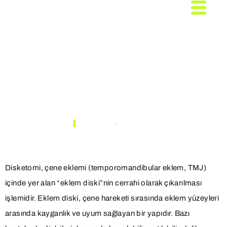
Disketomi Nedir? Çene
Eklemi Diski Çıkarılması
Kimlere Uygulanır?
ANASAYFA
MAKALELER
Disketomi, çene eklemi (temporomandibular eklem, TMJ)
içinde yer alan “eklem diski”nin cerrahi olarak çıkarılması
işlemidir. Eklem diski, çene hareketi sırasında eklem yüzeyleri
arasında kayganlık ve uyum sağlayan bir yapıdır. Bazı