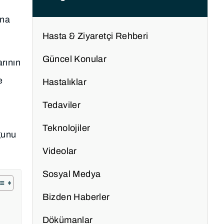
ına
Hasta & Ziyaretçi Rehberi
Güncel Konular
arının
e
Hastalıklar
Tedaviler
Teknolojiler
uğunu
Videolar
Sosyal Medya
Bizden Haberler
Dökümanlar