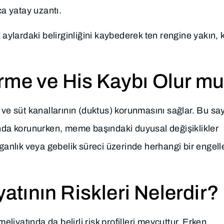
a yatay uzantı.
 aylardaki belirginliğini kaybederek ten rengine yakın, 
rme ve His Kaybı Olur m
n ve süt kanallarının (duktus) korunmasını sağlar. Bu s
da korunurken, meme başındaki duyusal değişiklikler
rganlık veya gebelik süreci üzerinde herhangi bir engell
tının Riskleri Nelerdir?
iyatında da belirli risk profilleri mevcuttur. Erken