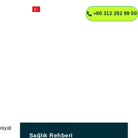
TR
+90 312 292 99 00
R
sti) Ameliyatı
osyal
Sağlık Rehberi