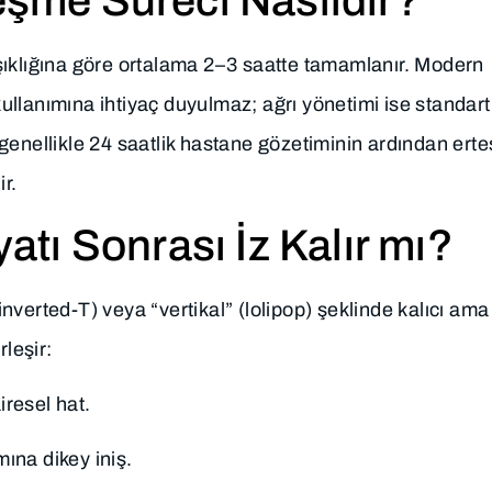
leşme Süreci Nasıldır?
şıklığına göre ortalama 2–3 saatte tamamlanır. Modern
llanımına ihtiyaç duyulmaz; ağrı yönetimi ise standart
r genellikle 24 saatlik hastane gözetiminin ardından erte
r.
ı Sonrası İz Kalır mı?
(inverted-T) veya “vertikal” (lolipop) şeklinde kalıcı ama
rleşir:
resel hat.
ına dikey iniş.