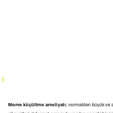
TIBBI
KURUMSAL
BIRIMLER
Meme Küçültme (R
Nedir?
ANASAYFA
MAKALELER
Meme küçültme ameliyatı
; normalden büyük ve ağ