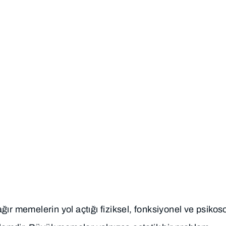
SAĞLIK
ONLINE
DOKTORLARIMIZ
REHBERI
HIZMETLE
edüksiyon Mamopla
ır memelerin yol açtığı fiziksel, fonksiyonel ve psikos