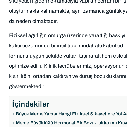
şikayetleri gidermek amacıyla yapılan cerrahi bir i
oluşturmakla kalmamakta, aynı zamanda günlük yaşa
da neden olmaktadır.
Fiziksel ağırlığın omurga üzerinde yarattığı baskıyı
kalıcı çözümünde birincil tıbbi müdahale kabul ed
formuna uygun şekilde yukarı taşınarak hem esteti
optimize edilir. Klinik tecrübelerimiz, operasyonu
kısıtlılığını ortadan kaldıran ve duruş bozuklukları
göstermektedir.
İçindekiler
Büyük Meme Yapısı Hangi Fiziksel Şikayetlere Yol 
Meme Büyüklüğü Hormonal Bir Bozukluktan mı Kay