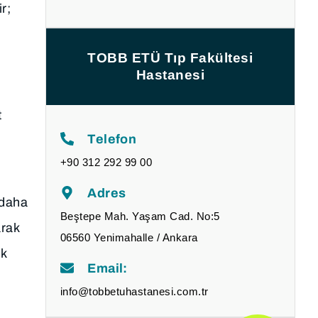
r;
TOBB ETÜ Tıp Fakültesi
Hastanesi
t
Telefon
+90 312 292 99 00
Adres
 daha
Beştepe Mah. Yaşam Cad. No:5
arak
06560 Yenimahalle / Ankara
ak
Email:
info@tobbetuhastanesi.com.tr