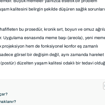
şlemdir. Büyük memeler yalnızca estetik bir problem
m kalitesini belirgin şekilde düşüren sağlık sorunlar
 hafifleten bu prosedür, kronik sırt, boyun ve omuz ağrıl
ilir. Uygulama esnasında meme başı (areola), yeni mem
k projeksiyon hem de fonksiyonel konfor eş zamanlı
n sadece görsel bir değişim değil, aynı zamanda hareket
nı (postür) düzelten yaşam kalitesi odaklı bir tedavi old
Açar?
naklanır?