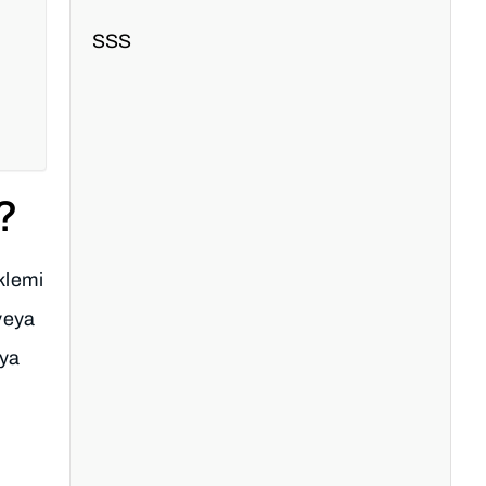
SSS
?
klemi
 veya
eya