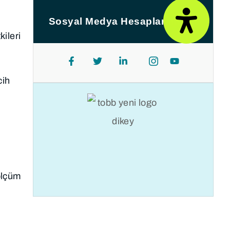
Sosyal Medya Hesaplarımız
ileri
cih
ölçüm