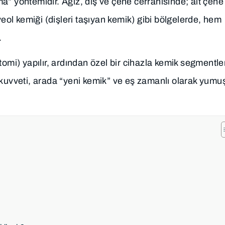
a” yöntemidir. Ağız, diş ve çene cerrahisinde; alt çene
veol kemiği (dişleri taşıyan kemik) gibi bölgelerde, hem
.
tomi) yapılır, ardından özel bir cihazla kemik segmentle
 kuvveti, arada “yeni kemik” ve eş zamanlı olarak yumu