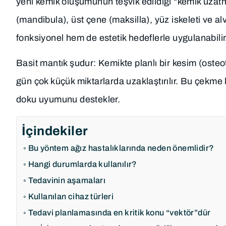
yeni kemik oluşumunun teşvik edildiği “kemik uzatm
(mandibula), üst çene (maksilla), yüz iskeleti ve al
fonksiyonel hem de estetik hedeflerle uygulanabilir
Basit mantık şudur: Kemikte planlı bir kesim (osteo
gün çok küçük miktarlarda uzaklaştırılır. Bu çekme
doku uyumunu destekler.
İçindekiler
Bu yöntem ağız hastalıklarında neden önemlidir?
Hangi durumlarda kullanılır?
Tedavinin aşamaları
Kullanılan cihaz türleri
Tedavi planlamasında en kritik konu “vektör”dür