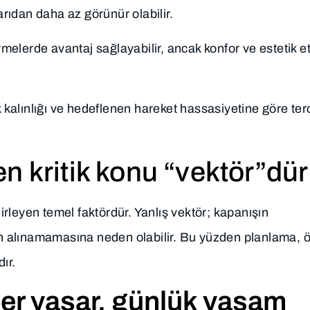
arıdan daha az görünür olabilir.
lerde avantaj sağlayabilir, ancak konfor ve estetik etk
kalınlığı ve hedeflenen hareket hassasiyetine göre ter
n kritik konu “vektör”dür
rleyen temel faktördür. Yanlış vektör; kapanışın
n alınamamasına neden olabilir. Bu yüzden planlama, 
ır.
ler yaşar, günlük yaşam