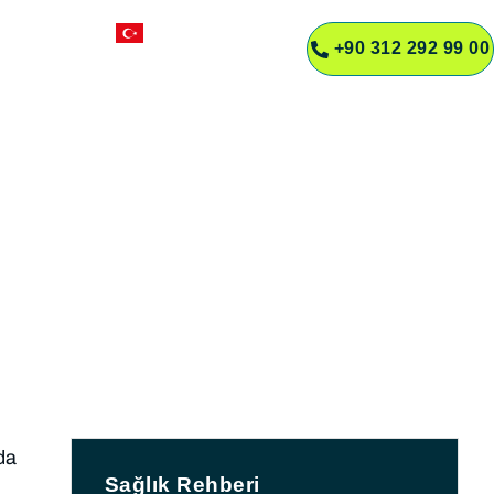
TR
+90 312 292 99 00
R
nede Kemik
da
Sağlık Rehberi