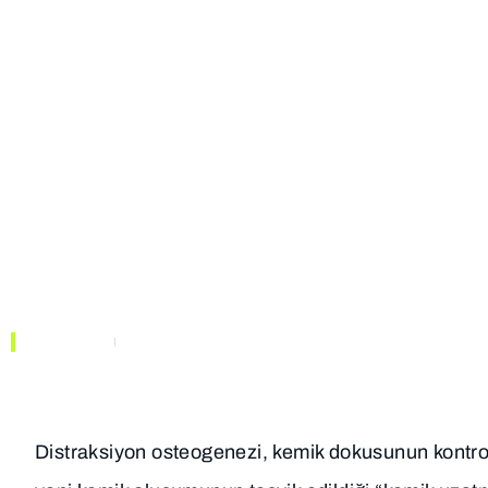
TIBBI
KURUMSAL
BIRIMLER
Distraksiyon Ost
Uzatma, Süreç ve 
ANASAYFA
MAKALELER
Distraksiyon osteogenezi, kemik dokusunun kontroll