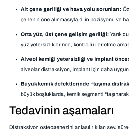
Alt çene geriliği ve hava yolu sorunları:
Öze
çenenin öne alınmasıyla dilin pozisyonu ve hava 
Orta yüz, üst çene gelişim geriliği:
Yarık du
yüz yetersizliklerinde, kontrollü ilerletme amaç
Alveol kemiği yetersizliği ve implant önces
alveolar distraksiyon, implant için daha uygun
Büyük kemik defektlerinde “taşıma distra
büyük boşluklarda, kemik segmenti “taşınarak”
Tedavinin aşamaları
Distraksiyon osteogenezini anlaşılır kılan şey, sürec