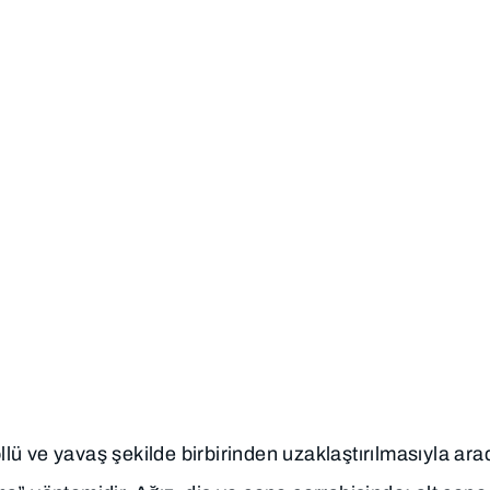
SAĞLIK
ONLINE
DOKTORLARIMIZ
REHBERI
HIZMETLE
eogenezi Nedir? Çe
İyileşme
ü ve yavaş şekilde birbirinden uzaklaştırılmasıyla ara