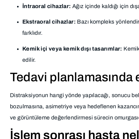
İntraoral cihazlar:
Ağız içinde kaldığı için dış
Ekstraoral cihazlar:
Bazı kompleks yönlendirme
farklıdır.
Kemik içi veya kemik dışı tasarımlar:
Kemik 
edilir.
Tedavi planlamasında e
Distraksiyonun hangi yönde yapılacağı, sonucu beli
bozulmasına, asimetriye veya hedeflenen kazancı
ve görüntüleme değerlendirmesi sürecin omurgasıd
İşlem sonrası hasta ne