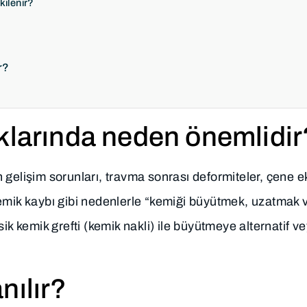
kilenir?
r?
klarında neden önemlidir
 gelişim sorunları, travma sonrası deformiteler, çene e
ri kemik kaybı gibi nedenlerle “kemiği büyütmek, uzatmak
ik kemik grefti (kemik nakli) ile büyütmeye alternatif v
nılır?