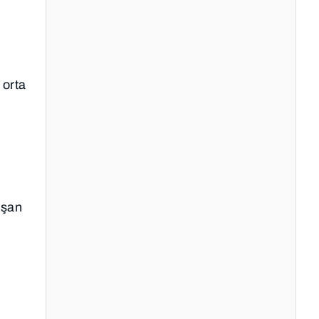
 orta
uşan