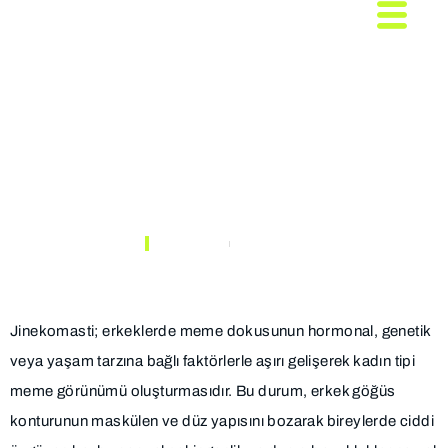
Jinekomasti
(Erkeklerde Meme
Büyümesi) Nedir?
ANASAYFA
MAKALELER
Jinekomasti; erkeklerde meme dokusunun hormonal, genetik
veya yaşam tarzına bağlı faktörlerle aşırı gelişerek kadın tipi
meme görünümü oluşturmasıdır. Bu durum, erkek göğüs
konturunun maskülen ve düz yapısını bozarak bireylerde ciddi