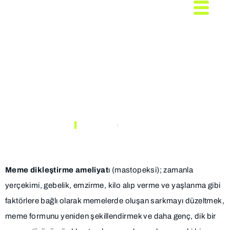
Meme Dikleştirme
(Mastopeksi) Ameliyatı
Nedir?
ANASAYFA
MAKALELER
Meme dikleştirme ameliyat
ı (mastopeksi); zamanla
yerçekimi, gebelik, emzirme, kilo alıp verme ve yaşlanma gibi
faktörlere bağlı olarak memelerde oluşan sarkmayı düzeltmek,
meme formunu yeniden şekillendirmek ve daha genç, dik bir