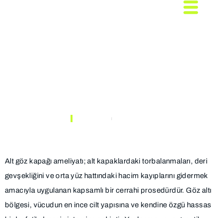
Alt Göz Kapağı
Ameliyatı (Alt
Blefaroplasti) Nedir?
ANASAYFA
MAKALELER
Alt göz kapağı ameliyatı; alt kapaklardaki torbalanmaları, deri
gevşekliğini ve orta yüz hattındaki hacim kayıplarını gidermek
amacıyla uygulanan kapsamlı bir cerrahi prosedürdür. Göz altı
bölgesi, vücudun en ince cilt yapısına ve kendine özgü hassas