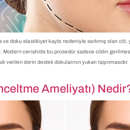
ve doku elastikiyet kaybı nedeniyle sarkmış olan cilt, 
r. Modern cerrahide bu prosedür sadece cildin gerilme
ı verilen derin destek dokularının yukarı taşınmasıdır
nceltme Ameliyatı) Nedir