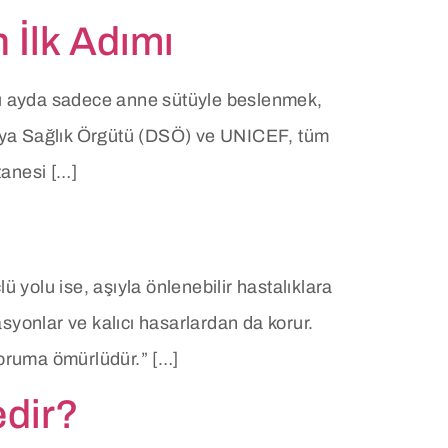
 İlk Adımı
ltı ayda sadece anne sütüyle beslenmek,
ünya Sağlık Örgütü (DSÖ) ve UNICEF, tüm
anesi […]
 yolu ise, aşıyla önlenebilir hastalıklara
syonlar ve kalıcı hasarlardan da korur.
 koruma ömürlüdür.” […]
edir?