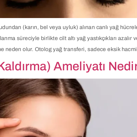
undan (karın, bel veya uyluk) alınan canlı yağ hücreler
anma süreciyle birlikte cilt altı yağ yastıkçıkları azalır
 neden olur. Otolog yağ transferi, sadece eksik hacmi 
 Kaldırma) Ameliyatı Nedi