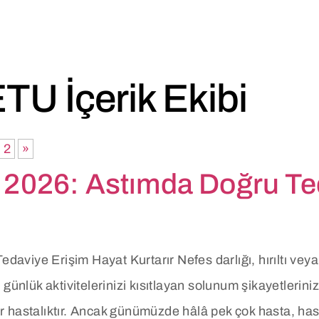
SAĞLIK
ONLINE
DOKTORLARIMIZ
REHBERI
HIZMETLE
U İçerik Ekibi
2
»
2026: Astımda Doğru Te
viye Erişim Hayat Kurtarır Nefes darlığı, hırıltı veya 
ük aktivitelerinizi kısıtlayan solunum şikayetleriniz o
bir hastalıktır. Ancak günümüzde hâlâ pek çok hasta, has