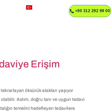
TR
+90 312 292 99 00
R
daviye Erişim
tekrarlayan öksürük atakları yaşıyor
labilir. Astım, doğru tanı ve uygun tedavi
talığın temelini hedefleyen tedavilere