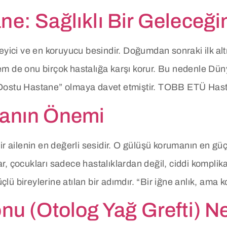
e: Sağlıklı Bir Geleceğin
leyici ve en koruyucu besindir. Doğumdan sonraki ilk a
em de onu birçok hastalığa karşı korur. Bu nedenle D
 Dostu Hastane” olmaya davet etmiştir. TOBB ETÜ Hast
manın Önemi
r ailenin en değerli sesidir. O gülüşü korumanın en güçlü
, çocukları sadece hastalıklardan değil, ciddi komplika
üçlü bireylerine atılan bir adımdır. “Bir iğne anlık, ama
nu (Otolog Yağ Grefti) N