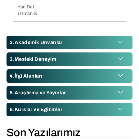
Yan Dal
Uzmanlık
Akademik Ünvanlar
Mesleki Deneyim
İlgi Alanları
Araştırma ve Yayınlar
Kurslar ve Eğitimler
Son Yazılarımız