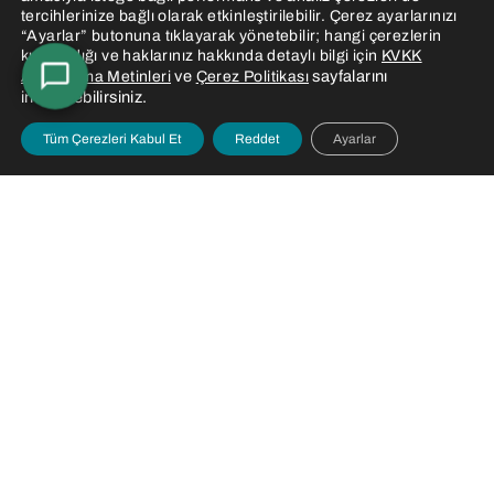
tercihlerinize bağlı olarak etkinleştirilebilir. Çerez ayarlarınızı
Randevu Oluştur
“Ayarlar” butonuna tıklayarak yönetebilir; hangi çerezlerin
kullanıldığı ve haklarınız hakkında detaylı bilgi için
KVKK
TOBB ETÜ Tıp Fakültesi Hastanesi, deneyimli hekim
ve
sayfalarını
Aydınlatma Metinleri
Çerez Politikası
inceleyebilirsiniz.
kadrosu, güncel tıbbi donanımı ve modern altyapısıyla
sağlık hizmetlerini ulusal mevzuata uygun şekilde
Tüm Çerezleri Kabul Et
Reddet
Ayarlar
sunmaktadır.
Hızlı Randevu