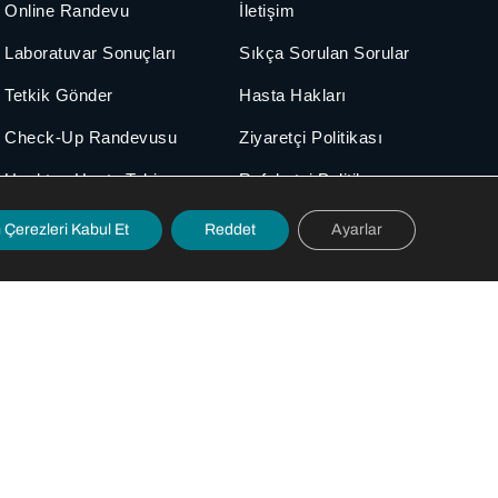
Online Randevu
İletişim
Laboratuvar Sonuçları
Sıkça Sorulan Sorular
Tetkik Gönder
Hasta Hakları
Check-Up Randevusu
Ziyaretçi Politikası
Uzaktan Hasta Takip
Refakatçi Politikası
Hasta Güvenliği
Çerezleri Kabul Et
Reddet
Ayarlar
Dokümanlar