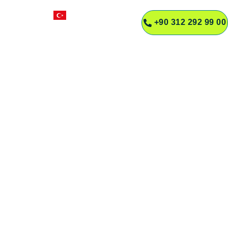
TR
+90 312 292 99 00
R