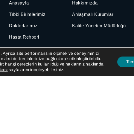
Anasayfa
Hakkımızda
Tıbbi Birimlerimiz
Anlaşmalı Kurumlar
Doktorlarımız
Kalite Yönetim Müdürlüğü
Hasta Rehberi
Uluslararası Hastalar
z. Ayrıca site performansını ölçmek ve deneyiminizi
eri de tercihlerinize bağlı olarak etkinleştirilebilir.
Bize Ulaşın
Tüm 
r; hangi çerezlerin kullanıldığı ve haklarınız hakkında
sayfalarını inceleyebilirsiniz.
ikası
Makaleler