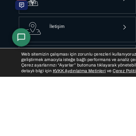
İletişim
Web sitemizin çalışması için zorunlu çerezleri kullanıyoru
Birimlerimiz
geliştirmek amacıyla isteğe bağlı performans ve analiz çerezl
Çerez ayarlarınızı “Ayarlar” butonuna tıklayarak yönetebili
ve
detaylı bilgi için
KVKK Aydınlatma Metinleri
Çerez Polit
KVKK Aydınlatma Metni
Çerez Politikası
Bize Ulaşın