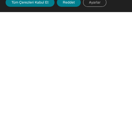
Tüm Çerezleri Kabul Et
Reddet
Ayarlar
Menü
Kurumsal
Online
Destek
Anasayfa
Hakkımızda
İşlemler
İletişim
Tıbbi
Anlaşmalı
Online
Sıkça
Birimlerimiz
Kurumlar
Randevu
Sorulan
Doktorlarımız
Kalite
Laboratuvar
Sorular
Yönetim
Sonuçları
Hasta
Hasta
Müdürlüğü
Rehberi
Tetkik
Hakları
Gönder
Uluslararası
Ziyaretçi
Hastalar
Check-Up
Politikası
Randevusu
Bize Ulaşın
Refakatçi
Uzaktan
Politikası
Makaleler
Hasta Takip
Hasta
Güvenliği