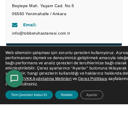
Beştepe Mah. Yaşam Cad. No:5
06560 Yenimahalle / Ankara
Email:
info@tobbetuhastanesi.com.tr
Sosyal Medya Hesaplarımız
Web sitemizin çalışması için zorunlu çerezleri kullanıyoruz. Ayrıca
performansını ölçmek ve deneyiminizi geliştirmek amacıyla isteğ
bağlı performans ve analiz çerezleri de tercihlerinize bağlı olarak
etkinleştirilebilir. Çerez ayarlarınızı “Ayarlar” butonuna tıklayarak
yönetebilir; hangi çerezlerin kullanıldığı ve haklarınız hakkında de
ve
sayfalarını
bilgi için
KVKK Aydınlatma Metinleri
Çerez Politikası
inceleyebilirsiniz.
Son Yazılarımız
Tüm Çerezleri Kabul Et
Reddet
Ayarlar
Yüze Yağ Enjeksiyonu (Otolog Yağ Grefti) Nedir?
Makale
Temporal Lift (Kaş Kaldırma) Ameliyatı Nedir?