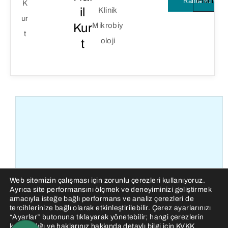
Randevu Oluş
Profili İn
il
Klinik
Kur
Mikrobiy
oloji
t
Web sitemizin çalışması için zorunlu çerezleri kullanıyoruz.
Ayrıca site performansını ölçmek ve deneyiminizi geliştirmek
amacıyla isteğe bağlı performans ve analiz çerezleri de
tercihlerinize bağlı olarak etkinleştirilebilir. Çerez ayarlarınızı
“Ayarlar” butonuna tıklayarak yönetebilir; hangi çerezlerin
kullanıldığı ve haklarınız hakkında detaylı bilgi için
KVKK